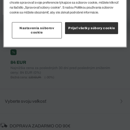
chcete spravovať svoje preferencie týkajúce sa súborov cookie, môžete kliknúť
na tlačidlo „Spravovať súbory cookie“. S našou Politikou používania súborov
cookie sa môžete oboznámiť, aby ste získali podrobné informácie.
Nastavenia súborov
Prijať všetky súbory cookie
cookie
%
84 EUR
Najnižšia cena za posledných 30 dní pred posledným znížením
ceny: 84 EUR
(0%)
Bežná cena:
120 EUR
(-30%)
Vyberte svoju veľkosť
DOPRAVA ZADARMO OD 90€