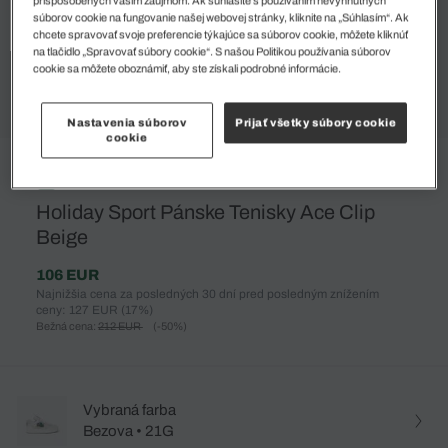
súborov cookie na fungovanie našej webovej stránky, kliknite na „Súhlasím“. Ak
chcete spravovať svoje preferencie týkajúce sa súborov cookie, môžete kliknúť
na tlačidlo „Spravovať súbory cookie“. S našou Politikou používania súborov
cookie sa môžete oboznámiť, aby ste získali podrobné informácie.
Nastavenia súborov
Prijať všetky súbory cookie
cookie
%
Holiday Sport Pánske Tenisky Ace Clip
Beige
106 EUR
Najnižšia cena za posledných 30 dní pred posledným znížením
ceny: 127 EUR
(17%)
Bežná cena:
212 EUR
(-50%)
Vybraná farba
Bezova • 21G