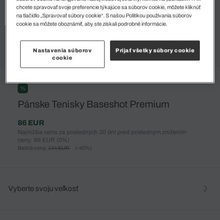
chcete spravovať svoje preferencie týkajúce sa súborov cookie, môžete kliknúť
na tlačidlo „Spravovať súbory cookie“. S našou Politikou používania súborov
cookie sa môžete oboznámiť, aby ste získali podrobné informácie.
Nastavenia súborov
Prijať všetky súbory cookie
cookie
%
Pánske Tenisky Baseshot Premium
86 EUR
Najnižšia cena za posledných 30 dní pred posledným znížením
ceny: 86 EUR
(0%)
Bežná cena:
144 EUR
(-40%)
Vyberte svoju veľkosť