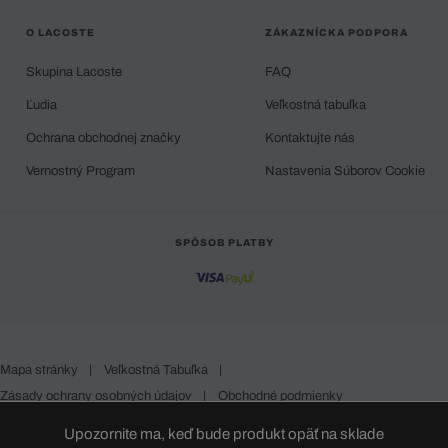
O LACOSTE
ZÁKAZNÍCKA PODPORA
Skupina Lacoste
FAQ
Ľudia
Veľkostná tabuľka
Ochrana obchodnej značky
Kontaktujte nás
Vernostný Program
Nastavenia Súborov Cookie
SPÔSOB PLATBY
Mapa stránky
|
Veľkostná Tabuľka
|
Zásady ochrany osobných údajov
|
Obchodné podmienky
Slovakia
Upozornite ma, keď bude produkt opäť na sklade