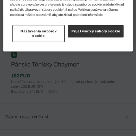
chcete spravovať svoje preferencie týkajúce sa súborov cookie, môžete kliknúť
na tlačidlo „Spravovať súbory cookie“. S našou Politikou používania súborov
cookie sa môžete oboznámiť, aby ste získali podrobné informácie.
Nastavenia súborov
Prijať všetky súbory cookie
cookie
%
Pánske Tenisky Chaymon
102 EUR
Najnižšia cena za posledných 30 dní pred posledným znížením
ceny: 102 EUR
(0%)
Bežná cena:
146 EUR
(-30%)
Vyberte svoju veľkosť