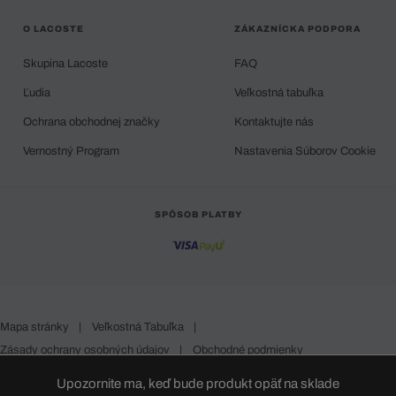
O LACOSTE
ZÁKAZNÍCKA PODPORA
Skupina Lacoste
FAQ
Ľudia
Veľkostná tabuľka
Ochrana obchodnej značky
Kontaktujte nás
Vernostný Program
Nastavenia Súborov Cookie
SPÔSOB PLATBY
Mapa stránky
|
Veľkostná Tabuľka
|
Zásady ochrany osobných údajov
|
Obchodné podmienky
Slovakia
Upozornite ma, keď bude produkt opäť na sklade