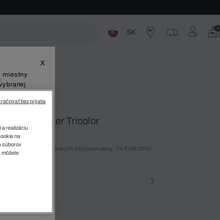
0
SK
ste
X
š miestny
vybranej
račovať bez prijatia
Lerond Leather Tricolor
 a realizáciu
cookie na
sa súborov
ných 30 dní pred posledným znížením ceny: 74 EUR
(0%)
v
a môžete
%)
osť