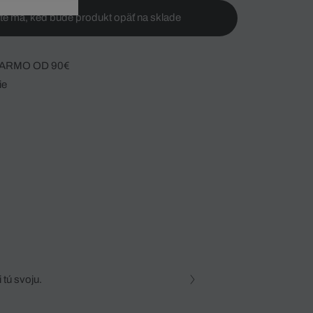
te ma, keď bude produkt opäť na sklade
ARMO OD 90€
ie
 tú svoju.