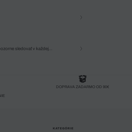
pozorne sledovať v každej
zca, dôkladná znalosť
robený bez pozorného oka
DOPRAVA ZADARMO OD 90€
NIE
KATEGÓRIE