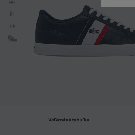
Doplnky
Spodná bielizeň
Plavky
Sukne
Plavky
Special Offer
Spodná Bielizeň
Šortky
Special Offer
Športové oblečenie
Nohavice
Special Offer
Plavky
Special Offer
Veľkostná tabuľka