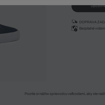
Upozorni
DOPRAVA ZAD
Bezplatné vráten
Pozrite si nášho sprievodcu veľkosťami, aby ste našli