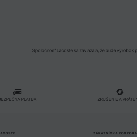
Spoločnosť Lacoste sa zaviazala, že bude výrobok 
fáze jeho výroby. Transparentnosť hodnotového reťa
dodávateľov a ekosystému... Žiadny steh nie je vy
spoločnosti Crocodile.
BEZPEČNÁ PLATBA
ZRUŠENIE A VRÁTE
LACOSTE
ZÁKAZNÍCKA PODPORA