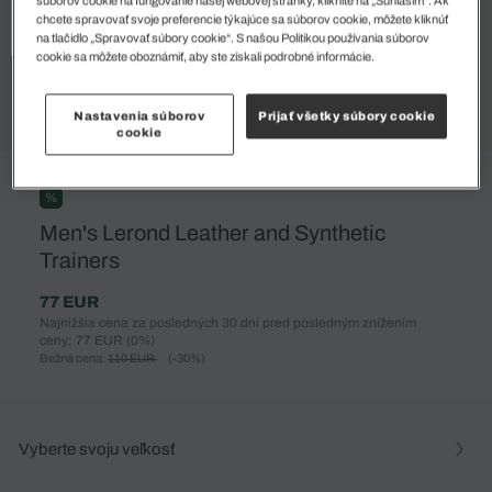
súborov cookie na fungovanie našej webovej stránky, kliknite na „Súhlasím“. Ak
chcete spravovať svoje preferencie týkajúce sa súborov cookie, môžete kliknúť
na tlačidlo „Spravovať súbory cookie“. S našou Politikou používania súborov
cookie sa môžete oboznámiť, aby ste získali podrobné informácie.
Nastavenia súborov
Prijať všetky súbory cookie
cookie
%
Men's Lerond Leather and Synthetic
Trainers
77 EUR
Najnižšia cena za posledných 30 dní pred posledným znížením
ceny: 77 EUR
(0%)
Bežná cena:
110 EUR
(-30%)
Vyberte svoju veľkosť