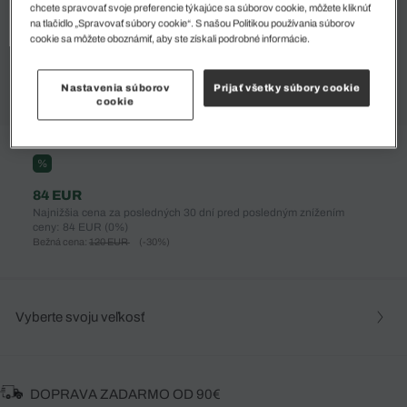
chcete spravovať svoje preferencie týkajúce sa súborov cookie, môžete kliknúť
na tlačidlo „Spravovať súbory cookie“. S našou Politikou používania súborov
cookie sa môžete oboznámiť, aby ste získali podrobné informácie.
Nastavenia súborov
Prijať všetky súbory cookie
cookie
%
84 EUR
Najnižšia cena za posledných 30 dní pred posledným znížením
ceny: 84 EUR
(0%)
Bežná cena:
120 EUR
(-30%)
Vyberte svoju veľkosť
DOPRAVA ZADARMO OD 90€