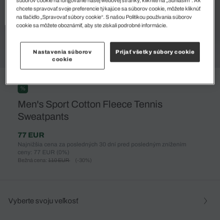
súborov cookie na fungovanie našej webovej stránky, kliknite na „Súhlasím“. Ak
chcete spravovať svoje preferencie týkajúce sa súborov cookie, môžete kliknúť
na tlačidlo „Spravovať súbory cookie“. S našou Politikou používania súborov
cookie sa môžete oboznámiť, aby ste získali podrobné informácie.
Nastavenia súborov
Prijať všetky súbory cookie
cookie
%
Men's Sport Cotton Fleece Tennis
Sweatpants
77 EUR
Najnižšia cena za posledných 30 dní pred posledným znížením
ceny: 77 EUR
(0%)
Bežná cena:
110 EUR
(-30%)
Vyberte svoju veľkosť