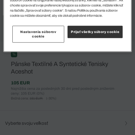
súborov cookie na fungovanie našej webovej stránky, kliknite na „Súhlasím“. Ak
chcete spravovať svoje preferencie týkajúce sa súborov cookie, môžete kliknúť
na tlačidlo „Spravovať súbory cookie“. S našou Politikou používania súborov
cookie sa môžete oboznámiť, aby ste získali podrobné informácie.
Nastavenia súborov
Prijať všetky súbory cookie
cookie
%
Pánske Textilné A Syntetické Tenisky
Aceshot
105 EUR
Najnižšia cena za posledných 30 dní pred posledným znížením
ceny: 105 EUR
(0%)
Bežná cena:
151 EUR
(-30%)
Vyberte svoju veľkosť