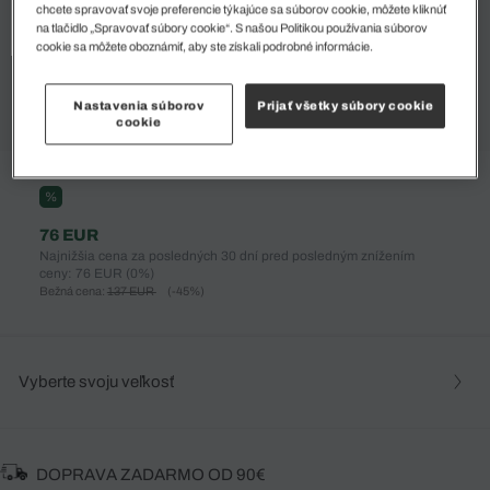
chcete spravovať svoje preferencie týkajúce sa súborov cookie, môžete kliknúť
na tlačidlo „Spravovať súbory cookie“. S našou Politikou používania súborov
cookie sa môžete oboznámiť, aby ste získali podrobné informácie.
Nastavenia súborov
Prijať všetky súbory cookie
cookie
%
76 EUR
Najnižšia cena za posledných 30 dní pred posledným znížením
ceny: 76 EUR
(0%)
Bežná cena:
137 EUR
(-45%)
Vyberte svoju veľkosť
DOPRAVA ZADARMO OD 90€