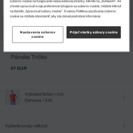
súborov cookie na fungovanie našej webovej stránky, kliknite na „Súhlasím“. Ak
chcete spravovať svoje preferencie týkajúce sa súborov cookie, môžete kliknúť
na tlačidlo „Spravovať súbory cookie“. S našou Politikou používania súborov
cookie sa môžete oboznámiť, aby ste získali podrobné informácie.
Nastavenia súborov
Prijať všetky súbory cookie
cookie
Pánske Tričko
67 EUR
Vybraná farba (+14)
Cervena • 240
Vyberte svoju veľkosť