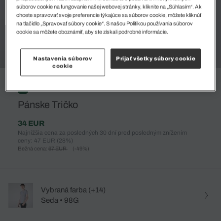
súborov cookie na fungovanie našej webovej stránky, kliknite na „Súhlasím“. Ak
chcete spravovať svoje preferencie týkajúce sa súborov cookie, môžete kliknúť
na tlačidlo „Spravovať súbory cookie“. S našou Politikou používania súborov
cookie sa môžete oboznámiť, aby ste získali podrobné informácie.
Nastavenia súborov
Prijať všetky súbory cookie
cookie
%
Pánske Tričko
34 EUR
Najnižšia cena za posledných 30 dní pred posledným znížením
ceny: 47 EUR
(28%)
Bežná cena:
67 EUR
(-49%)
Vybraná farba (+14)
Seda • 98G