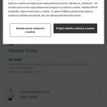
súborov cookie na fungovanie našej webovej stránky, kliknite na „Súhlasím“. Ak
chcete spravovať svoje preferencie týkajúce sa súborov cookie, môžete kliknúť
na tlačidlo „Spravovať súbory cookie“. S našou Politikou používania súborov
cookie sa môžete oboznámiť, aby ste získali podrobné informácie.
Nastavenia súborov
Prijať všetky súbory cookie
cookie
%
Pánske Tričko
46 EUR
Najnižšia cena za posledných 30 dní pred posledným znížením
ceny: 46 EUR
(0%)
Bežná cena:
65 EUR
(-29%)
Vybraná farba (+7)
Biela • 99B