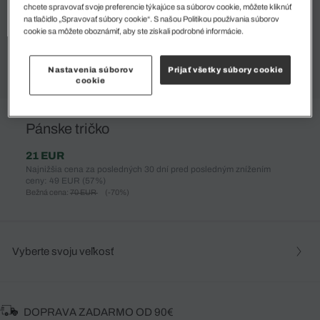
chcete spravovať svoje preferencie týkajúce sa súborov cookie, môžete kliknúť
na tlačidlo „Spravovať súbory cookie“. S našou Politikou používania súborov
cookie sa môžete oboznámiť, aby ste získali podrobné informácie.
Nastavenia súborov
Prijať všetky súbory cookie
cookie
%
Pánske tričko
21 EUR
Najnižšia cena za posledných 30 dní pred posledným znížením
ceny: 49 EUR
(57%)
Bežná cena:
70 EUR
(-70%)
Vyberte svoju veľkosť
DOPRAVA ZADARMO OD 90€