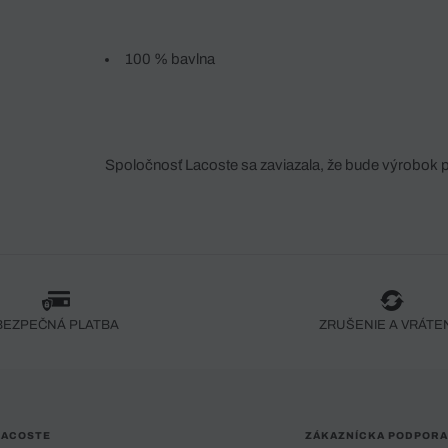
100 % bavlna
Spoločnosť Lacoste sa zaviazala, že bude výrobok 
fáze jeho výroby. Transparentnosť hodnotového reťa
dodávateľov a ekosystému... Žiadny steh nie je vy
spoločnosti Crocodile.
BEZPEČNÁ PLATBA
ZRUŠENIE A VRÁTE
LACOSTE
ZÁKAZNÍCKA PODPORA