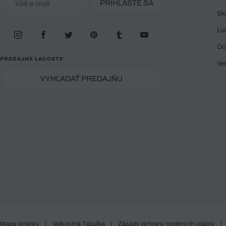
PRIHLÁSTE SA
Sk
Ľu
Oc
PREDAJNE LACOSTE
Ve
VYHĽADAŤ PREDAJŇU
Mapa stránky
|
Veľkostná Tabuľka
|
Zásady ochrany osobných údajov
|