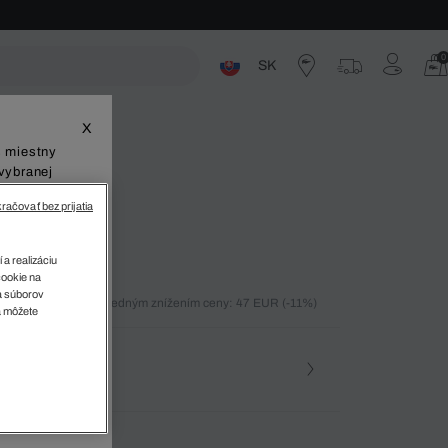
0
SK
ste
X
š miestny
vybranej
račovať bez prijatia
gular Fit
 a realizáciu
cookie na
sa súborov
ných 30 dní pred posledným znížením ceny: 47 EUR
(-11%)
v
a môžete
)
osť