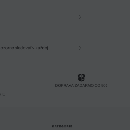
pozorne sledovať v každej
zca, dôkladná znalosť
robený bez pozorného oka
DOPRAVA ZADARMO OD 90€
NIE
KATEGÓRIE