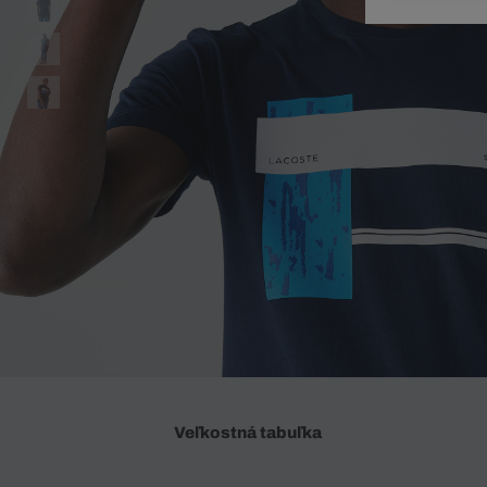
Doplnky
Spodná bielizeň
Plavky
Sukne
Plavky
Special Offer
Spodná Bielizeň
Šortky
Special Offer
Športové oblečenie
Nohavice
Special Offer
Plavky
Special Offer
Veľkostná tabuľka