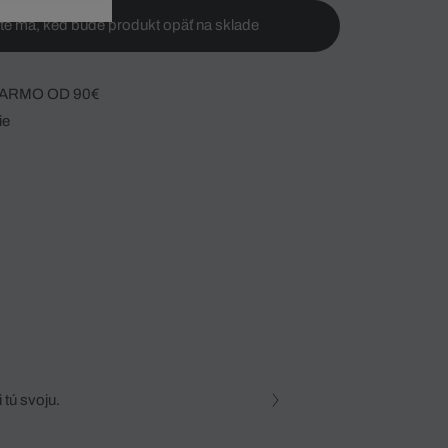
te ma, keď bude produkt opäť na sklade
ARMO OD 90€
ie
 tú svoju.