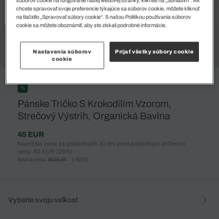
súborov cookie na fungovanie našej webovej stránky, kliknite na „Súhlasím“. Ak
chcete spravovať svoje preferencie týkajúce sa súborov cookie, môžete kliknúť
na tlačidlo „Spravovať súbory cookie“. S našou Politikou používania súborov
cookie sa môžete oboznámiť, aby ste získali podrobné informácie.
Nastavenia súborov
Prijať všetky súbory cookie
cookie
%
Pánske Tričko S Krokodílím Vzorom,
Strečový Výstrih, Organická Bavlna
45 EUR
Najnižšia cena za posledných 30 dní pred posledným znížením
ceny: 63 EUR
(29%)
Bežná cena:
90 EUR
(-50%)
Vyberte svoju veľkosť