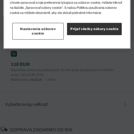
chcete spravovať svoje preferencie týkajúce sa súborov cookie, môžete kliknúť
na tlačidlo „Spravovať súbory cookie“. S našou Politikou používania súborov
cookie sa môžete oboznámiť, aby ste získali podrobné informácie.
Nastavenia súborov
Prijať všetky súbory cookie
cookie
%
110 EUR
Najnižšia cena za posledných 30 dní pred posledným znížením
ceny: 110 EUR
(0%)
Bežná cena:
184 EUR
(-40%)
Vyberte svoju veľkosť
DOPRAVA ZADARMO OD 90€