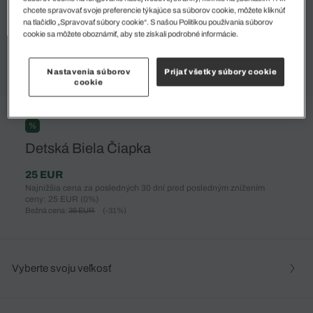
chcete spravovať svoje preferencie týkajúce sa súborov cookie, môžete kliknúť
na tlačidlo „Spravovať súbory cookie“. S našou Politikou používania súborov
cookie sa môžete oboznámiť, aby ste získali podrobné informácie.
Nastavenia súborov
Prijať všetky súbory cookie
cookie
%
Detská Biela Čiapka
25 EUR
Najnižšia cena za posledných 30 dní pred posledným znížením
ceny: 25 EUR
(0%)
Bežná cena:
36 EUR
(-31%)
Vyberte svoju veľkosť