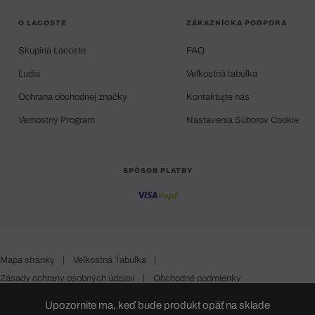
O LACOSTE
ZÁKAZNÍCKA PODPORA
Skupina Lacoste
FAQ
Ľudia
Veľkostná tabuľka
Ochrana obchodnej značky
Kontaktujte nás
Vernostný Program
Nastavenia Súborov Cookie
SPÔSOB PLATBY
Mapa stránky
|
Veľkostná Tabuľka
|
Zásady ochrany osobných údajov
|
Obchodné podmienky
Slovakia
Upozornite ma, keď bude produkt opäť na sklade