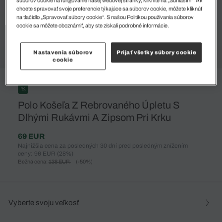
súborov cookie na fungovanie našej webovej stránky, kliknite na „Súhlasím“. Ak
chcete spravovať svoje preferencie týkajúce sa súborov cookie, môžete kliknúť
na tlačidlo „Spravovať súbory cookie“. S našou Politikou používania súborov
cookie sa môžete oboznámiť, aby ste získali podrobné informácie.
Nastavenia súborov
Prijať všetky súbory cookie
cookie
%
Polo Košeľa Z Rebrovaného Úpletu S
Dlhými Rukávmi A Zipsom Pri Krku
69 EUR
Najnižšia cena za posledných 30 dní pred posledným znížením
ceny: 96 EUR
(28%)
Bežná cena:
138 EUR
(-50%)
Vyberte svoju veľkosť