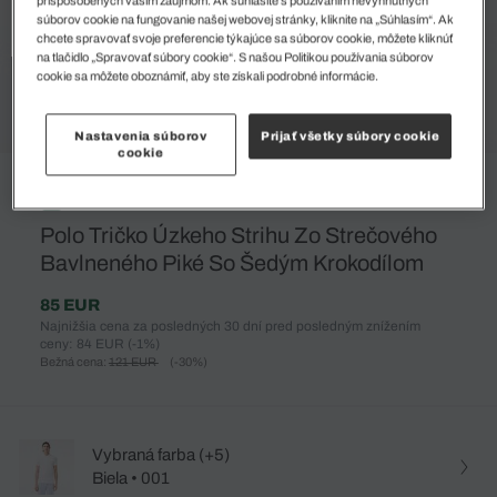
súborov cookie na fungovanie našej webovej stránky, kliknite na „Súhlasím“. Ak
chcete spravovať svoje preferencie týkajúce sa súborov cookie, môžete kliknúť
na tlačidlo „Spravovať súbory cookie“. S našou Politikou používania súborov
cookie sa môžete oboznámiť, aby ste získali podrobné informácie.
Nastavenia súborov
Prijať všetky súbory cookie
cookie
%
Polo Tričko Úzkeho Strihu Zo Strečového
Bavlneného Piké So Šedým Krokodílom
85 EUR
Najnižšia cena za posledných 30 dní pred posledným znížením
ceny: 84 EUR
(-1%)
Bežná cena:
121 EUR
(-30%)
Vybraná farba (+5)
Biela • 001