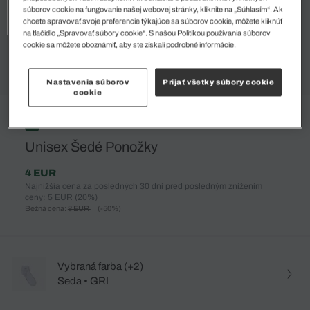
súborov cookie na fungovanie našej webovej stránky, kliknite na „Súhlasím“. Ak
chcete spravovať svoje preferencie týkajúce sa súborov cookie, môžete kliknúť
na tlačidlo „Spravovať súbory cookie“. S našou Politikou používania súborov
cookie sa môžete oboznámiť, aby ste získali podrobné informácie.
Nastavenia súborov
Prijať všetky súbory cookie
cookie
%
Unisex Šedé Ponožky
4 EUR
Najnižšia cena za posledných 30 dní pred posledným znížením
ceny: 5 EUR
(20%)
Bežná cena:
8 EUR
(-50%)
Vybraná farba (+2)
Seda • GRI