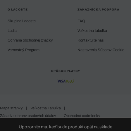
O LACOSTE
ZÁKAZNÍCKA PODPORA
Skupina Lacoste
FAQ
Ľudia
Veľkostná tabuľka
Ochrana obchodnej značky
Kontaktujte nás
Vernostný Program
Nastavenia Súborov Cookie
SPÔSOB PLATBY
Mapa stránky
|
Veľkostná Tabuľka
|
Zásady ochrany osobných údajov
|
Obchodné podmienky
Slovakia
Upozornite ma, keď bude produkt opäť na sklade