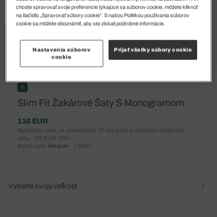
chcete spravovať svoje preferencie týkajúce sa súborov cookie, môžete kliknúť
na tlačidlo „Spravovať súbory cookie“. S našou Politikou používania súborov
cookie sa môžete oboznámiť, aby ste získali podrobné informácie.
Nastavenia súborov
Prijať všetky súbory cookie
cookie
%
Slim Fit Žakárové Šaty S Monogramom
116 EUR
Najnižšia cena za posledných 30 dní pred posledným znížením
ceny: 116 EUR
(0%)
Bežná cena:
166 EUR
(-30%)
Vyberte svoju veľkosť