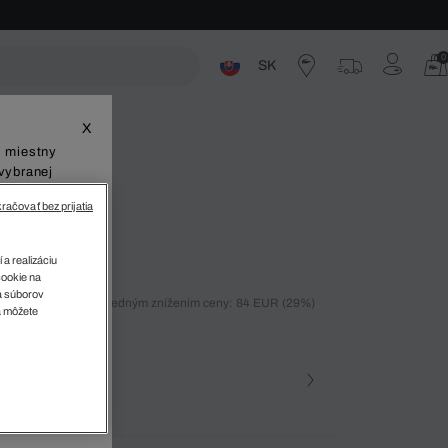
0
SK
ste
X
š miestny
vybranej
račovať bez prijatia
123
 a realizáciu
cookie na
sa súborov
ných 30 dní pred posledným znížením ceny: 84 EUR
(29%)
v
a môžete
%)
farba
 6D2