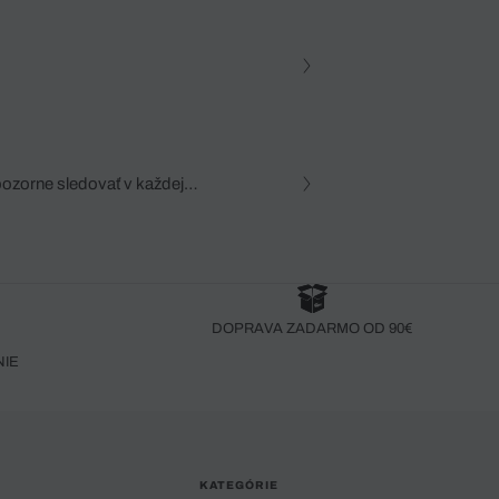
pozorne sledovať v každej
zca, dôkladná znalosť
robený bez pozorného oka
DOPRAVA ZADARMO OD 90€
NIE
KATEGÓRIE