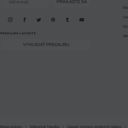
PRIHLÁSTE SA
Sk
Ľu
Oc
PREDAJNE LACOSTE
Ve
VYHĽADAŤ PREDAJŇU
Mapa stránky
|
Veľkostná Tabuľka
|
Zásady ochrany osobných údajov
|