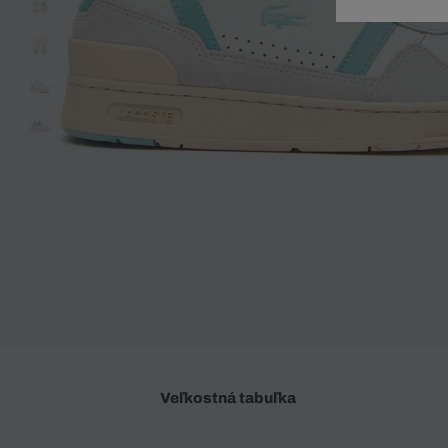
Doplnky
Spodná bielizeň
Plavky
Sukne
Plavky
Special Offer
Spodná Bielizeň
Šortky
Special Offer
Športové oblečenie
Nohavice
Special Offer
Plavky
Special Offer
Veľkostná tabuľka