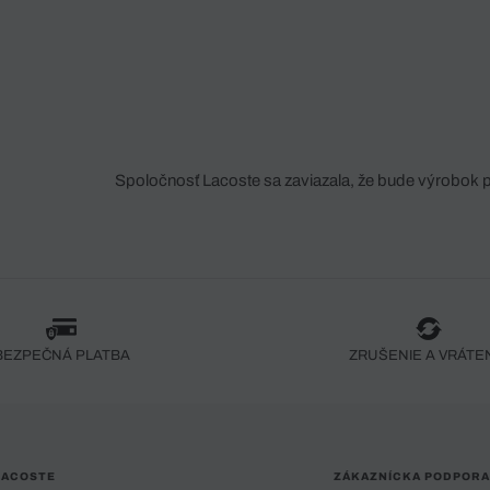
Spoločnosť Lacoste sa zaviazala, že bude výrobok 
fáze jeho výroby. Transparentnosť hodnotového reťa
dodávateľov a ekosystému... Žiadny steh nie je vy
spoločnosti Crocodile.
BEZPEČNÁ PLATBA
ZRUŠENIE A VRÁTE
LACOSTE
ZÁKAZNÍCKA PODPORA