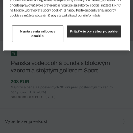
súborov cookie na fungovanie našej webovej stránky, kliknite na „Súhlasím“. Ak
chcete spravovať svoje preferencie týkajúce sa súborov cookie, môžete kliknúť
na tlačidlo „Spravovať súbory cookie“. S našou Politikou používania súborov
cookie sa môžete oboznámiť, aby ste získali podrobné informácie.
Nastavenia súborov
Prijať všetky súbory cookie
cookie
%
Pánska vodeodolná bunda s blokovým
vzorom a stojatým golierom Sport
208 EUR
Najnižšia cena za posledných 30 dní pred posledným znížením
ceny: 347 EUR
(40%)
Bežná cena:
694 EUR
(-70%)
Vyberte svoju veľkosť