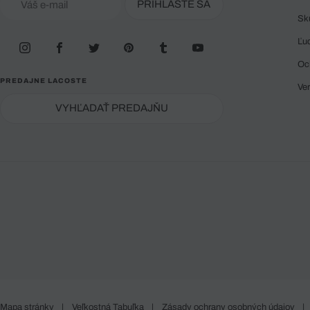
PRIHLÁSTE SA
Sk
Ľu
Oc
PREDAJNE LACOSTE
Ve
VYHĽADAŤ PREDAJŇU
Mapa stránky
|
Veľkostná Tabuľka
|
Zásady ochrany osobných údajov
|