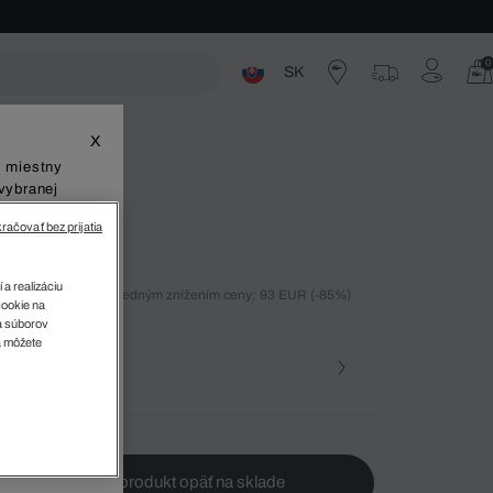
0
SK
ste
X
š miestny
vybranej
račovať bez prijatia
 a realizáciu
ných 30 dní pred posledným znížením ceny: 93 EUR
(-85%)
cookie na
%)
sa súborov
v
a môžete
osť
te ma, keď bude produkt opäť na sklade