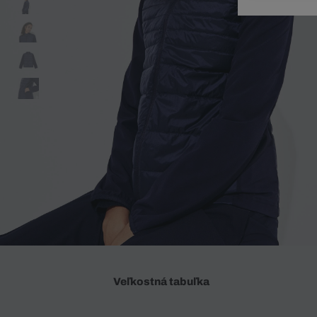
Doplnky
Spodná bielizeň
Plavky
Sukne
Plavky
Special Offer
Spodná Bielizeň
Šortky
Special Offer
Športové oblečenie
Nohavice
Special Offer
Plavky
Special Offer
Veľkostná tabuľka