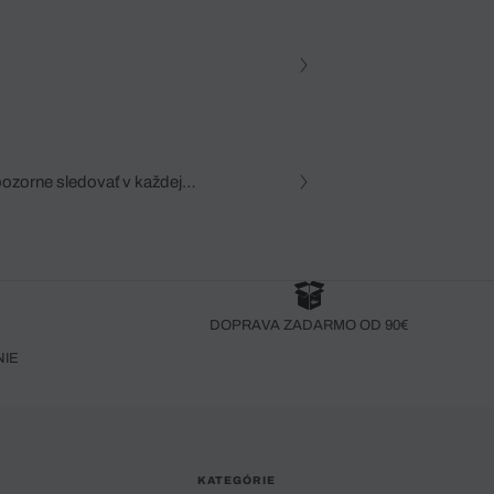
pozorne sledovať v každej
zca, dôkladná znalosť
robený bez pozorného oka
DOPRAVA ZADARMO OD 90€
NIE
KATEGÓRIE