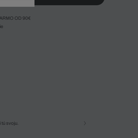
ARMO OD 90€
ie
 tú svoju.