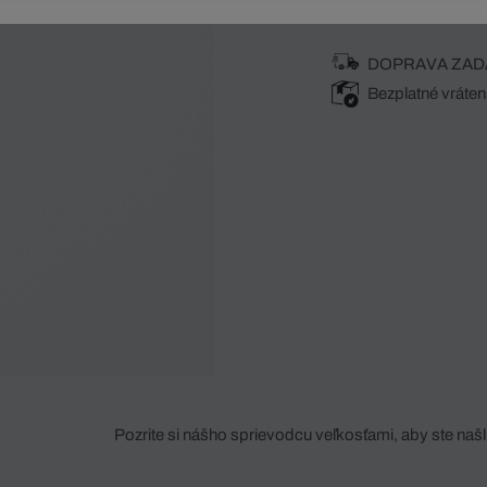
DOPRAVA ZAD
Bezplatné vráten
Pozrite si nášho sprievodcu veľkosťami, aby ste našli