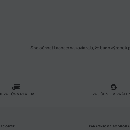
Spoločnosť Lacoste sa zaviazala, že bude výrobok 
fáze jeho výroby. Transparentnosť hodnotového reťa
dodávateľov a ekosystému... Žiadny steh nie je vy
spoločnosti Crocodile.
BEZPEČNÁ PLATBA
ZRUŠENIE A VRÁTE
LACOSTE
ZÁKAZNÍCKA PODPORA