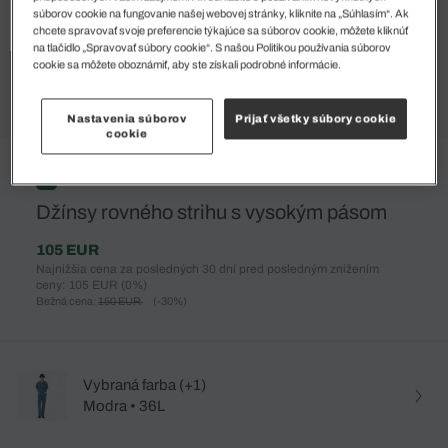
súborov cookie na fungovanie našej webovej stránky, kliknite na „Súhlasím“. Ak
chcete spravovať svoje preferencie týkajúce sa súborov cookie, môžete kliknúť
na tlačidlo „Spravovať súbory cookie“. S našou Politikou používania súborov
cookie sa môžete oboznámiť, aby ste získali podrobné informácie.
Nastavenia súborov
Prijať všetky súbory cookie
cookie
%
Džínsy rovného strihu s vysokým pásom
105 EUR
Najnižšia cena za posledných 30 dní pred posledným znížením
ceny: 105 EUR
(0%)
Bežná cena:
150 EUR
(-30%)
Vybraná farba (+1)
Modra • 36L