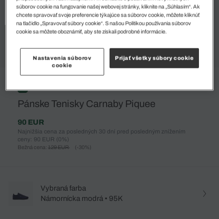
súborov cookie na fungovanie našej webovej stránky, kliknite na „Súhlasím“. Ak
chcete spravovať svoje preferencie týkajúce sa súborov cookie, môžete kliknúť
na tlačidlo „Spravovať súbory cookie“. S našou Politikou používania súborov
cookie sa môžete oboznámiť, aby ste získali podrobné informácie.
Nastavenia súborov
Prijať všetky súbory cookie
cookie
%
Pánske Tenisky Carnaby Piquee
90 EUR
Najnižšia cena za posledných 30 dní pred posledným znížením
ceny: 90 EUR
(0%)
Bežná cena:
129 EUR
(-30%)
Vybraná farba
Námornícka modrá • 95K