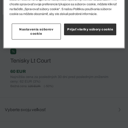
chcete spravovať svoje preferencie týkajúce sa súborov cookie, môžete kliknúť
na tlačidlo „Spravovať súbory cookie“. S našou Politikou používania súborov
cookie sa môžete oboznámiť, aby ste získali podrobné informácie.
Nastavenia súborov
Prijať všetky súbory cookie
cookie
%
Tenisky Lt Court
60 EUR
Najnižšia cena za posledných 30 dní pred posledným znížením
ceny: 62 EUR
(3%)
Bežná cena:
120 EUR
(-50%)
Vyberte svoju veľkosť