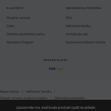
O LACOSTE
ZÁKAZNÍCKA PODPORA
Skupina Lacoste
FAQ
Ľudia
Veľkostná tabuľka
Ochrana obchodnej značky
Kontaktujte nás
Vernostný Program
Nastavenia Súborov Cookie
SPÔSOB PLATBY
Mapa stránky
|
Veľkostná Tabuľka
|
Zásady ochrany osobných údajov
|
Obchodné podmienky
Slovakia
Upozornite ma, keď bude produkt opäť na sklade