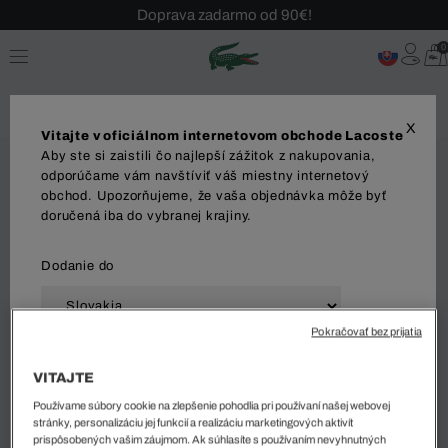
Doprava zadarmo od 90€!
Sezónny výpredaj až -40 %!
0
Bezplatné vrátenie!
X
Vitajte v oficiálnom internetovom obchode Lacoste
Aby ste si zaistili čo najlepší zážitok z nakupovania,
odporúčame vám navštíviť váš miestny internetový
obchod. Upozorňujeme, že vaša objednávka môže byť
doručená iba do vybranej krajiny.
Dodanie do
Pokračovať bez prijatia
Jazyk
VITAJTE
Používame súbory cookie na zlepšenie pohodlia pri používaní našej webovej
stránky, personalizáciu jej funkcií a realizáciu marketingových aktivít
prispôsobených vašim záujmom. Ak súhlasíte s používaním nevyhnutných
ZAČAŤ NAKUPOVAŤ