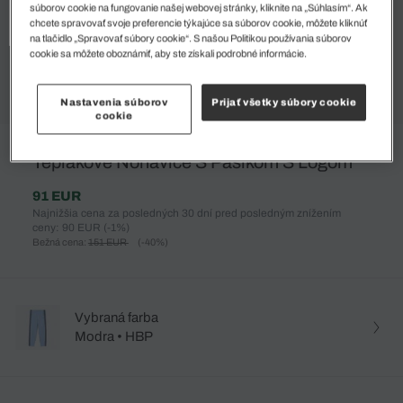
súborov cookie na fungovanie našej webovej stránky, kliknite na „Súhlasím“. Ak
chcete spravovať svoje preferencie týkajúce sa súborov cookie, môžete kliknúť
na tlačidlo „Spravovať súbory cookie“. S našou Politikou používania súborov
cookie sa môžete oboznámiť, aby ste získali podrobné informácie.
Nastavenia súborov
Prijať všetky súbory cookie
cookie
%
Teplákové Nohavice S Pásikom S Logom
91 EUR
Najnižšia cena za posledných 30 dní pred posledným znížením
ceny: 90 EUR
(-1%)
Bežná cena:
151 EUR
(-40%)
Vybraná farba
Modra • HBP