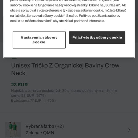
súborov cookie na fungovanie našej webovej stránky, kliknite na „Súhlasím“. Ak
chcete spravovať svoje preferencie týkajúce sa súborov cookie, môžete kliknúť
na tlačidlo „Spravovať súbory cookie“. S našou Politikou používania súborov
cookie sa môžete oboznámiť, aby ste získali podrobné informácie.
Nastavenia súborov
Prijať všetky súbory cookie
cookie
%
Unisex Tričko Z Organickej Bavlny Crew
Neck
23 EUR
Najnižšia cena za posledných 30 dní pred posledným znížením
ceny: 53 EUR
(57%)
Bežná cena:
77 EUR
(-70%)
Vybraná farba (+2)
Zelena • QMN