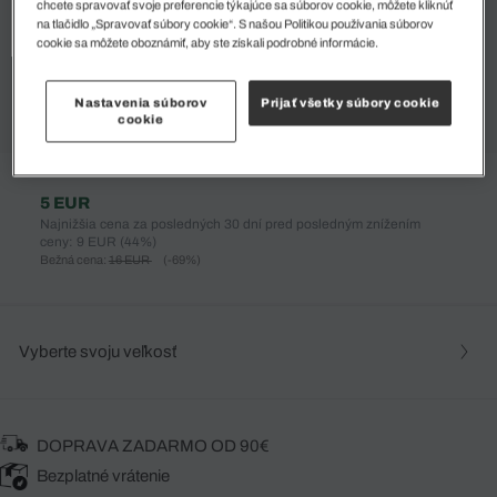
chcete spravovať svoje preferencie týkajúce sa súborov cookie, môžete kliknúť
na tlačidlo „Spravovať súbory cookie“. S našou Politikou používania súborov
cookie sa môžete oboznámiť, aby ste získali podrobné informácie.
Nastavenia súborov
Prijať všetky súbory cookie
cookie
%
5 EUR
Najnižšia cena za posledných 30 dní pred posledným znížením
ceny: 9 EUR
(44%)
Bežná cena:
16 EUR
(-69%)
Vyberte svoju veľkosť
DOPRAVA ZADARMO OD 90€
Bezplatné vrátenie