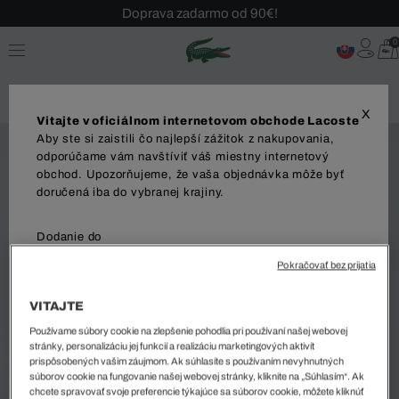
Doprava zadarmo od 90€!
Sezónny výpredaj až -40 %!
0
Bezplatné vrátenie!
X
Vitajte v oficiálnom internetovom obchode Lacoste
Aby ste si zaistili čo najlepší zážitok z nakupovania,
odporúčame vám navštíviť váš miestny internetový
obchod. Upozorňujeme, že vaša objednávka môže byť
doručená iba do vybranej krajiny.
Dodanie do
Pokračovať bez prijatia
VITAJTE
Jazyk
Používame súbory cookie na zlepšenie pohodlia pri používaní našej webovej
stránky, personalizáciu jej funkcií a realizáciu marketingových aktivít
prispôsobených vašim záujmom. Ak súhlasíte s používaním nevyhnutných
súborov cookie na fungovanie našej webovej stránky, kliknite na „Súhlasím“. Ak
chcete spravovať svoje preferencie týkajúce sa súborov cookie, môžete kliknúť
ZAČAŤ NAKUPOVAŤ