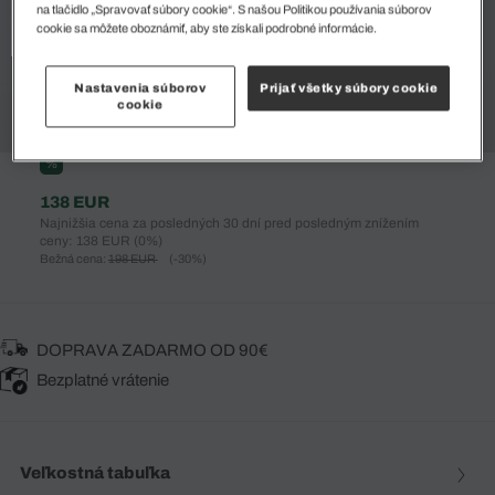
na tlačidlo „Spravovať súbory cookie“. S našou Politikou používania súborov
cookie sa môžete oboznámiť, aby ste získali podrobné informácie.
Nastavenia súborov
Prijať všetky súbory cookie
cookie
%
138 EUR
Najnižšia cena za posledných 30 dní pred posledným znížením
ceny: 138 EUR
(0%)
Bežná cena:
198 EUR
(-30%)
DOPRAVA ZADARMO OD 90€
Bezplatné vrátenie
Veľkostná tabuľka