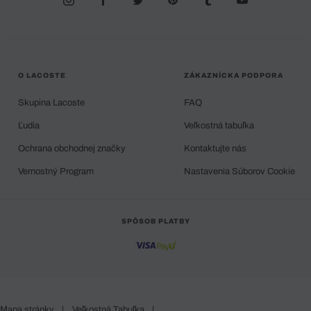
O LACOSTE
ZÁKAZNÍCKA PODPORA
Skupina Lacoste
FAQ
Ľudia
Veľkostná tabuľka
Ochrana obchodnej značky
Kontaktujte nás
Vernostný Program
Nastavenia Súborov Cookie
SPÔSOB PLATBY
Mapa stránky
|
Veľkostná Tabuľka
|