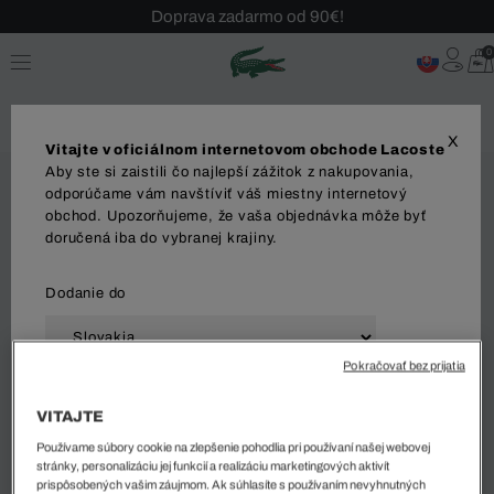
Doprava zadarmo od 90€!
Sezónny výpredaj až -40 %!
0
Bezplatné vrátenie!
X
Vitajte v oficiálnom internetovom obchode Lacoste
Aby ste si zaistili čo najlepší zážitok z nakupovania,
odporúčame vám navštíviť váš miestny internetový
obchod. Upozorňujeme, že vaša objednávka môže byť
doručená iba do vybranej krajiny.
Dodanie do
Pokračovať bez prijatia
Jazyk
VITAJTE
Používame súbory cookie na zlepšenie pohodlia pri používaní našej webovej
stránky, personalizáciu jej funkcií a realizáciu marketingových aktivít
prispôsobených vašim záujmom. Ak súhlasíte s používaním nevyhnutných
ZAČAŤ NAKUPOVAŤ