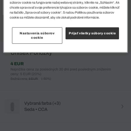
súborov cookie na fungovanie našej webovej stránky, kliknite na „Súhlasím“. Ak
chcete spravovať svoje preferencie týkajúce sa súborov cookie, môžete kliknúť
na tlačidlo „Spravovať súbory cookie“. S našou Politikou používania súborov
cookie sa môžete oboznámiť, aby ste získali podrobné informácie.
Nastavenia súborov
Prijať všetky súbory cookie
cookie
%
Unisex Ponožky
4 EUR
Najnižšia cena za posledných 30 dní pred posledným znížením
ceny: 5 EUR
(20%)
Bežná cena:
8 EUR
(-50%)
Vybraná farba (+3)
Seda • CCA