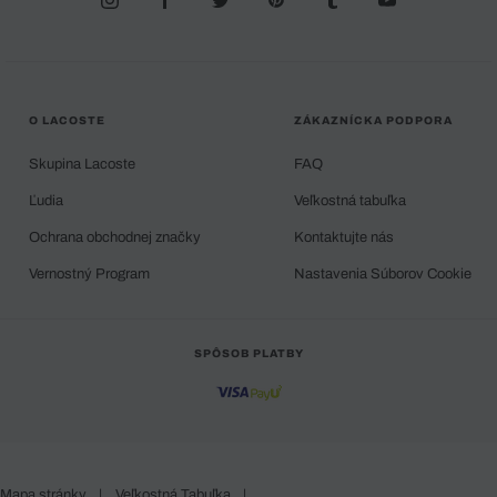
O LACOSTE
ZÁKAZNÍCKA PODPORA
Skupina Lacoste
FAQ
Ľudia
Veľkostná tabuľka
Ochrana obchodnej značky
Kontaktujte nás
Vernostný Program
Nastavenia Súborov Cookie
SPÔSOB PLATBY
Mapa stránky
|
Veľkostná Tabuľka
|