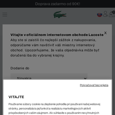
Doprava zadarmo od 90€!
Sezónny výpredaj až -40 %!
0
Bezplatné vrátenie!
X
Vitajte v oficiálnom internetovom obchode Lacoste
Aby ste si zaistili čo najlepší zážitok z nakupovania,
odporúčame vám navštíviť váš miestny internetový
obchod. Upozorňujeme, že vaša objednávka môže byť
doručená iba do vybranej krajiny.
Dodanie do
Pokračovať bez prijatia
Jazyk
VITAJTE
Používame súbory cookie na zlepšenie pohodlia pri používaní našej webovej
stránky, personalizáciu jej funkcií a realizáciu marketingových aktivít
prispôsobených vašim záujmom. Ak súhlasíte s používaním nevyhnutných
ZAČAŤ NAKUPOVAŤ