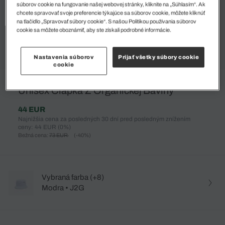
súborov cookie na fungovanie našej webovej stránky, kliknite na „Súhlasím“. Ak
chcete spravovať svoje preferencie týkajúce sa súborov cookie, môžete kliknúť
na tlačidlo „Spravovať súbory cookie“. S našou Politikou používania súborov
cookie sa môžete oboznámiť, aby ste získali podrobné informácie.
Nastavenia súborov
Prijať všetky súbory cookie
cookie
%
Unisex Čiapka Z Organickej Bavlny
44 EUR
Najnižšia cena za posledných 30 dní pred posledným znížením
ceny: 44 EUR
(0%)
Bežná cena:
73 EUR
(-40%)
Vybraná farba (+8)
Modra • J2G