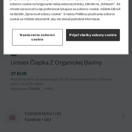
súborov cookie na fungovanie našej webovej stránky, kliknite na „Súhlasím“. Ak
chcete spravovať svoje preferencie týkajúce sa súborov cookie, môžete kliknúť
na tlačidlo „Spravovať súbory cookie“. S našou Politikou používania súborov
cookie sa môžete oboznámiť, aby ste získali podrobné informácie.
Nastavenia súborov
Prijať všetky súbory cookie
cookie
%
Unisex Čiapka Z Organickej Bavlny
37 EUR
Najnižšia cena za posledných 30 dní pred posledným znížením
ceny: 44 EUR
(16%)
Bežná cena:
73 EUR
(-49%)
Vybraná farba (+8)
Farebne • IXV