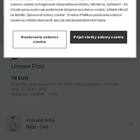
súborov cookie na fungovanie našej webovej stránky, kliknite na „Súhlasím“. Ak
chcete spravovať svoje preferencie týkajúce sa súborov cookie, môžete kliknúť
na tlačidlo „Spravovať súbory cookie“. S našou Politikou používania súborov
cookie sa môžete oboznámiť, aby ste získali podrobné informácie.
Nastavenia súborov
Prijať všetky súbory cookie
cookie
%
Unisex Polo
78 EUR
Najnižšia cena za posledných 30 dní pred posledným znížením
ceny: 67 EUR
(-16%)
Bežná cena:
130 EUR
(-40%)
Vybraná farba
Biela • 34B