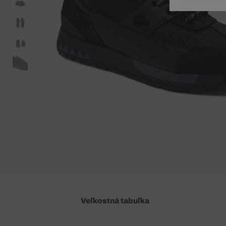
Doplnky
Spodná bielizeň
Plavky
Sukne
Plavky
Special Offer
Spodná Bielizeň
Šortky
Special Offer
Športové oblečenie
Nohavice
Special Offer
Plavky
Special Offer
Veľkostná tabuľka