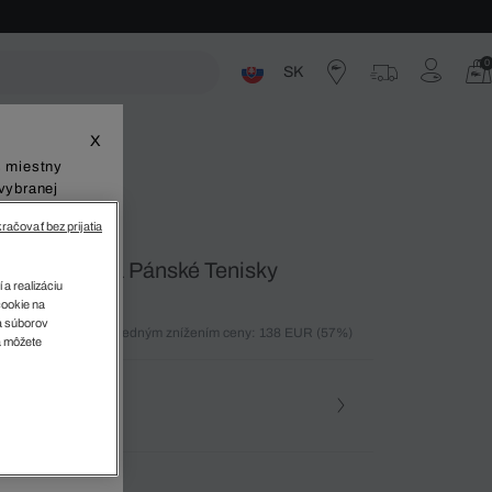
0
SK
ste
X
š miestny
vybranej
račovať bez prijatia
Lo 03201Cma Pánské Tenisky
 a realizáciu
cookie na
sa súborov
ných 30 dní pred posledným znížením ceny: 138 EUR
(57%)
v
a môžete
%)
osť