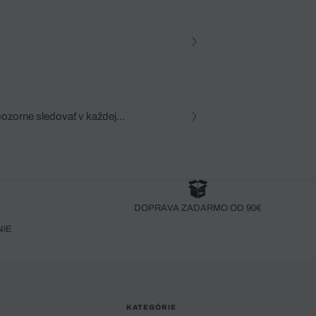
pozorne sledovať v každej
zca, dôkladná znalosť
robený bez pozorného oka
DOPRAVA ZADARMO OD 90€
NIE
KATEGÓRIE