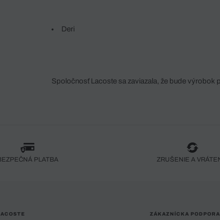
Deri
Spoločnosť Lacoste sa zaviazala, že bude výrobok 
fáze jeho výroby. Transparentnosť hodnotového reťa
dodávateľov a ekosystému... Žiadny steh nie je vy
spoločnosti Crocodile.
BEZPEČNÁ PLATBA
ZRUŠENIE A VRÁTE
LACOSTE
ZÁKAZNÍCKA PODPORA