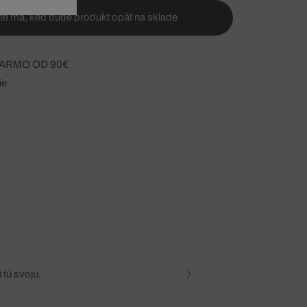
te ma, keď bude produkt opäť na sklade
ARMO OD 90€
ie
 tú svoju.