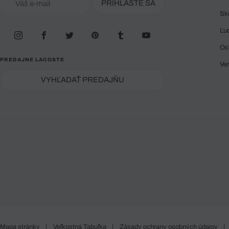
PRIHLÁSTE SA
Sk
Ľu
Oc
PREDAJNE LACOSTE
Ve
VYHĽADAŤ PREDAJŇU
Mapa stránky
|
Veľkostná Tabuľka
|
Zásady ochrany osobných údajov
|