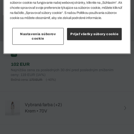
súborov cookie na fungovanie našej webovej stránky, kliknite na „Súhlasím“. Ak
chcete spravovať svoje preferencie týkajúce sa súborov cookie, môžete kliknúť
na tlačidlo „Spravovať súbory cookie“. S našou Politikou používania súborov
cookie sa môžete oboznámiť, aby ste získali podrobné informácie.
Nastavenia súborov
Prijať všetky súbory cookie
cookie
%
102 EUR
Najnižšia cena za posledných 30 dní pred posledným znížením
ceny: 119 EUR
(14%)
Bežná cena:
170 EUR
(-40%)
Vybraná farba (+2)
Krem • 70V