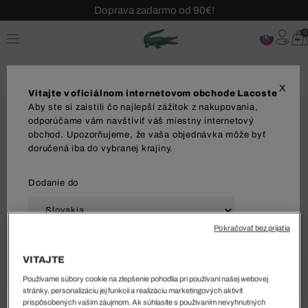
Doprava zadarmo od 90€!
Sezónny výpredaj až -40 %!
0
Bezplatné vrátenie!
X
Vitajte v oficiálnom internetovom obchode Lacoste
Aby ste si zaistili čo najlepší zážitok z nakupovania,
odporúčame vám navštíviť váš miestny internetový
obchod. Upozorňujeme, že vaša objednávka môže byť
doručená iba do vybranej krajiny.
Dodanie do
Pokračovať bez prijatia
Jazyk
VITAJTE
Používame súbory cookie na zlepšenie pohodlia pri používaní našej webovej
stránky, personalizáciu jej funkcií a realizáciu marketingových aktivít
prispôsobených vašim záujmom. Ak súhlasíte s používaním nevyhnutných
ZAČAŤ NAKUPOVAŤ