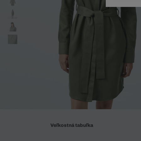
Doplnky
Spodná bielizeň
Plavky
Sukne
Plavky
Special Offer
Spodná Bielizeň
Šortky
Special Offer
Športové oblečenie
Nohavice
Special Offer
Plavky
Special Offer
Veľkostná tabuľka