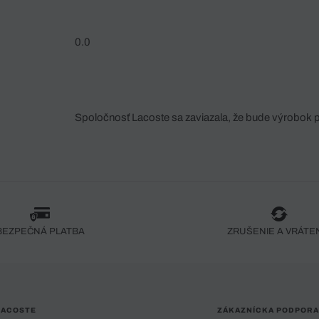
0.0
Spoločnosť Lacoste sa zaviazala, že bude výrobok 
fáze jeho výroby. Transparentnosť hodnotového reťa
dodávateľov a ekosystému... Žiadny steh nie je vy
spoločnosti Crocodile.
BEZPEČNÁ PLATBA
ZRUŠENIE A VRÁTE
LACOSTE
ZÁKAZNÍCKA PODPORA