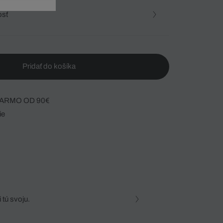
osť
Pridať do košíka
ARMO OD 90€
ie
 tú svoju.