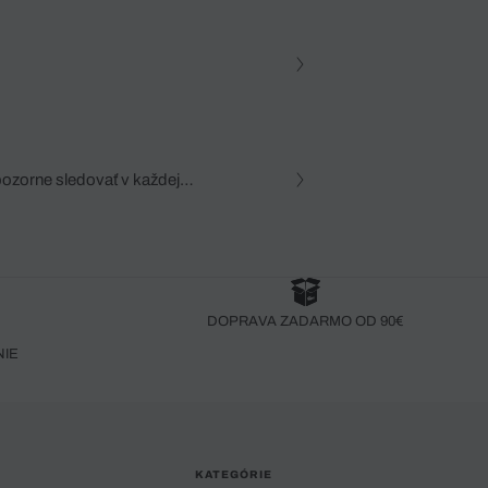
pozorne sledovať v každej
zca, dôkladná znalosť
robený bez pozorného oka
DOPRAVA ZADARMO OD 90€
NIE
KATEGÓRIE