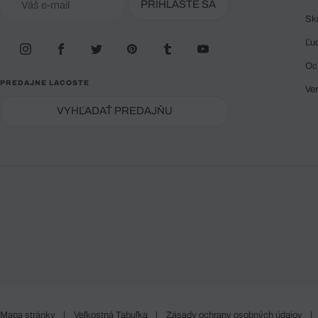
PRIHLÁSTE SA
Sk
Ľu
Oc
PREDAJNE LACOSTE
Ve
VYHĽADAŤ PREDAJŇU
Mapa stránky
|
Veľkostná Tabuľka
|
Zásady ochrany osobných údajov
|