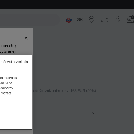
0
SK
ste
X
š miestny
vybranej
račovať bez prijatia
ebné šaty
 a realizáciu
cookie na
sa súborov
ných 30 dní pred posledným znížením ceny: 168 EUR
(29%)
v
a môžete
%)
farba (+1)
Farebne • BMY