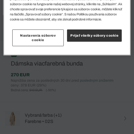
súborov cookie na fungovanie našej webovej stránky, kliknite na „Súhlasím“. Ak
chcete spravovať svoje preferencie týkajúce sa súborov cookie, môžete kliknúť
na tlačidlo „Spravovať súbory cookie“. S našou Politikou používania súborov
cookie sa môžete oboznámiť, aby ste získali podrobné informácie.
Nastavenia súborov
Prijať všetky súbory cookie
cookie
%
Dámska viacfarebná bunda
270 EUR
Najnižšia cena za posledných 30 dní pred posledným znížením
ceny: 378 EUR
(29%)
Bežná cena:
540 EUR
(-50%)
Vybraná farba (+1)
Farebne • 02S