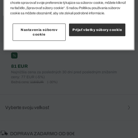
chcete spravovať svoje preferencie týkajúce sa súborov cookie, môžete kliknúť
na tlačidlo „Spravovať súbory cookie“. S našou Politikou používania súborov
cookie sa môžete oboznámiť, aby ste získali podrobné informácie.
Nastavenia súborov
Prijať všetky súbory cookie
cookie
%
81 EUR
Najnižšia cena za posledných 30 dní pred posledným znížením
ceny: 77 EUR
(-5%)
Bežná cena:
116 EUR
(-30%)
Vyberte svoju veľkosť
DOPRAVA ZADARMO OD 90€