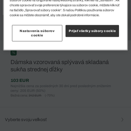
súborov cookie na fungovanie našej webovej stránky, kliknite na „Súhlasím“. Ak
chcete spravovať svoje preferencie týkajúce sa súborov cookie, môžete kliknúť
na tlačidlo „Spravovať súbory cookie“. S našou Politikou používania súborov
cookie sa môžete oboznámiť, aby ste získali podrobné informácie.
Nastavenia súborov
Prijať všetky súbory cookie
cookie
%
Dámska vzorovaná splývavá skladaná
sukňa strednej dĺžky
103 EUR
Najnižšia cena za posledných 30 dní pred posledným znížením
ceny: 205 EUR
(50%)
Bežná cena:
342 EUR
(-70%)
Vyberte svoju veľkosť