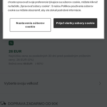
chcete spravovať svoje preferencie týkajúce sa súborov cookie, môžete kliknúť
na tlačidlo „Spravovať súbory cookie“. S našou Politikou používania súborov
cookie sa môžete oboznámiť, aby ste získali podrobné informácie.
Nastavenia súborov
Prijať všetky súbory cookie
cookie
%
26 EUR
Najnižšia cena za posledných 30 dní pred posledným znížením
ceny: 26 EUR
(0%)
Bežná cena:
65 EUR
(-60%)
Vyberte svoju veľkosť
DOPRAVA ZADARMO OD 90€