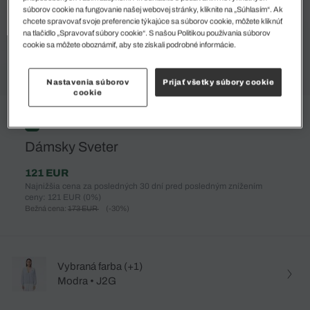
súborov cookie na fungovanie našej webovej stránky, kliknite na „Súhlasím“. Ak
chcete spravovať svoje preferencie týkajúce sa súborov cookie, môžete kliknúť
na tlačidlo „Spravovať súbory cookie“. S našou Politikou používania súborov
cookie sa môžete oboznámiť, aby ste získali podrobné informácie.
Nastavenia súborov
Prijať všetky súbory cookie
cookie
%
Dámsky Sveter
121 EUR
Najnižšia cena za posledných 30 dní pred posledným znížením
ceny: 121 EUR
(0%)
Bežná cena:
173 EUR
(-30%)
Vybraná farba (+1)
Modra • J2G