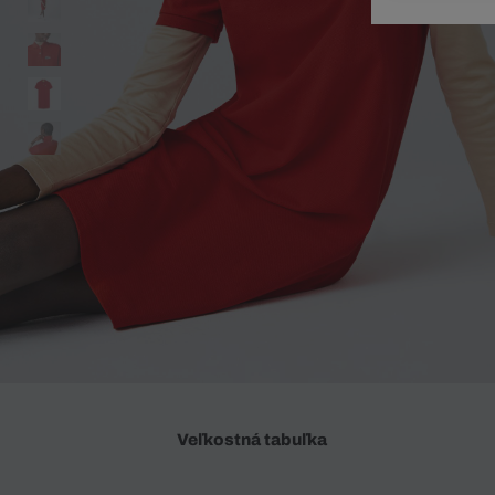
Doplnky
Spodná bielizeň
Plavky
Sukne
Plavky
Special Offer
Spodná Bielizeň
Šortky
Special Offer
Športové oblečenie
Nohavice
Special Offer
Plavky
Special Offer
Veľkostná tabuľka