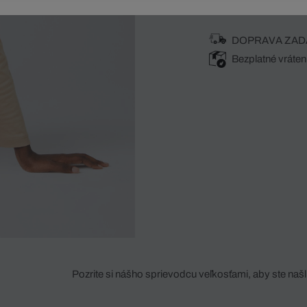
DOPRAVA ZAD
Bezplatné vráten
Pozrite si nášho sprievodcu veľkosťami, aby ste našli