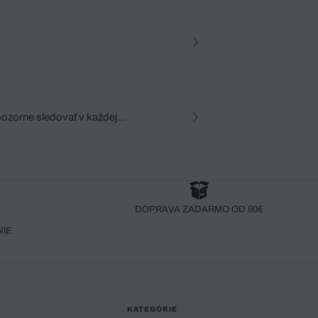
pozorne sledovať v každej
zca, dôkladná znalosť
robený bez pozorného oka
DOPRAVA ZADARMO OD 90€
NIE
KATEGÓRIE