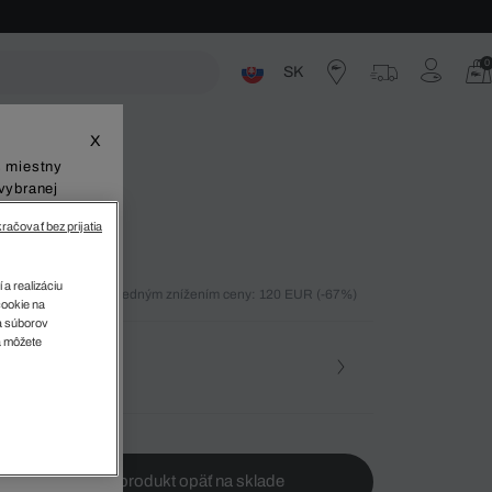
0
SK
ste
X
š miestny
vybranej
račovať bez prijatia
 a realizáciu
ných 30 dní pred posledným znížením ceny: 120 EUR
(-67%)
cookie na
%)
sa súborov
v
a môžete
osť
te ma, keď bude produkt opäť na sklade