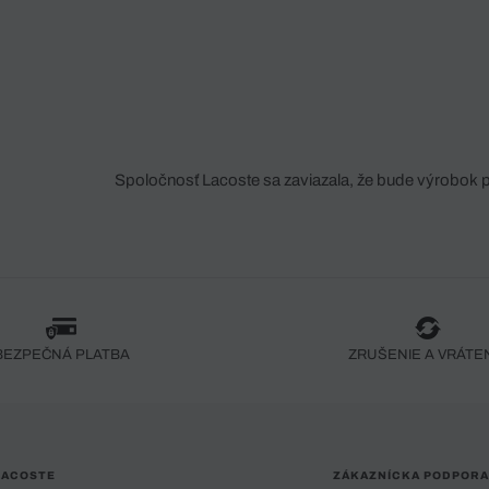
Spoločnosť Lacoste sa zaviazala, že bude výrobok 
fáze jeho výroby. Transparentnosť hodnotového reťa
dodávateľov a ekosystému... Žiadny steh nie je vy
spoločnosti Crocodile.
BEZPEČNÁ PLATBA
ZRUŠENIE A VRÁTE
LACOSTE
ZÁKAZNÍCKA PODPORA