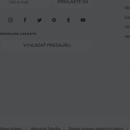
PRIHLÁSTE SA
Sk
Ľu
Oc
PREDAJNE LACOSTE
Ve
VYHĽADAŤ PREDAJŇU
Mapa stránky
|
Veľkostná Tabuľka
|
Zásady ochrany osobných údajov
|