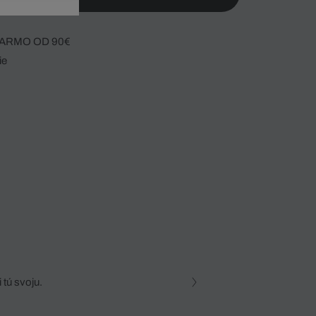
ARMO OD 90€
ie
 tú svoju.