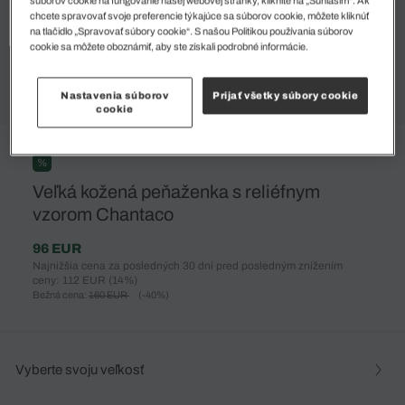
súborov cookie na fungovanie našej webovej stránky, kliknite na „Súhlasím“. Ak
chcete spravovať svoje preferencie týkajúce sa súborov cookie, môžete kliknúť
na tlačidlo „Spravovať súbory cookie“. S našou Politikou používania súborov
cookie sa môžete oboznámiť, aby ste získali podrobné informácie.
Nastavenia súborov
Prijať všetky súbory cookie
cookie
%
Veľká kožená peňaženka s reliéfnym
vzorom Chantaco
96 EUR
Najnižšia cena za posledných 30 dní pred posledným znížením
ceny: 112 EUR
(14%)
Bežná cena:
160 EUR
(-40%)
Vyberte svoju veľkosť