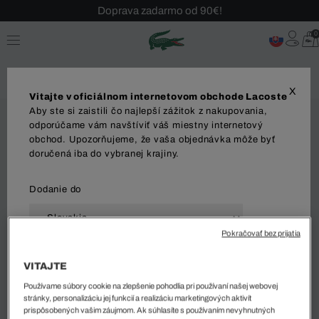
Doprava zadarmo od 90€!
Sezónny výpredaj až -40 %!
0
Bezplatné vrátenie!
X
Vitajte v oficiálnom internetovom obchode Lacoste
Aby ste si zaistili čo najlepší zážitok z nakupovania,
odporúčame vám navštíviť váš miestny internetový
obchod. Upozorňujeme, že vaša objednávka môže byť
doručená iba do vybranej krajiny.
Dodanie do
Pokračovať bez prijatia
Jazyk
VITAJTE
Používame súbory cookie na zlepšenie pohodlia pri používaní našej webovej
stránky, personalizáciu jej funkcií a realizáciu marketingových aktivít
prispôsobených vašim záujmom. Ak súhlasíte s používaním nevyhnutných
ZAČAŤ NAKUPOVAŤ