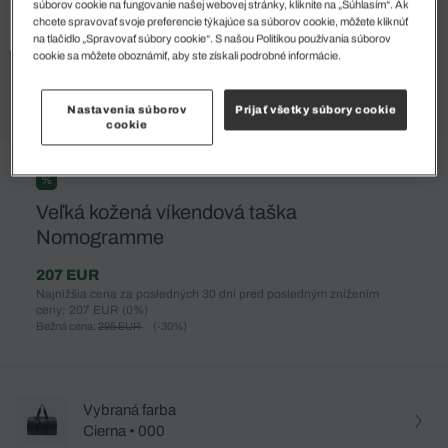
súborov cookie na fungovanie našej webovej stránky, kliknite na „Súhlasím“. Ak
chcete spravovať svoje preferencie týkajúce sa súborov cookie, môžete kliknúť
na tlačidlo „Spravovať súbory cookie“. S našou Politikou používania súborov
cookie sa môžete oboznámiť, aby ste získali podrobné informácie.
Nastavenia súborov
Prijať všetky súbory cookie
cookie
%
Veľká kožená víkendová taška
Nomogramme
207 EUR
Najnižšia cena za posledných 30 dní pred posledným znížením
ceny: 207 EUR
(0%)
Bežná cena:
295 EUR
(-30%)
Vybraná farba
Cierna • 000