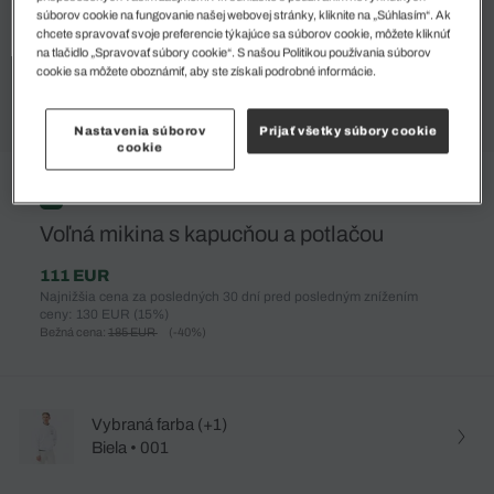
súborov cookie na fungovanie našej webovej stránky, kliknite na „Súhlasím“. Ak
chcete spravovať svoje preferencie týkajúce sa súborov cookie, môžete kliknúť
na tlačidlo „Spravovať súbory cookie“. S našou Politikou používania súborov
cookie sa môžete oboznámiť, aby ste získali podrobné informácie.
Nastavenia súborov
Prijať všetky súbory cookie
cookie
%
Voľná mikina s kapucňou a potlačou
111 EUR
Najnižšia cena za posledných 30 dní pred posledným znížením
ceny: 130 EUR
(15%)
Bežná cena:
185 EUR
(-40%)
Vybraná farba (+1)
Biela • 001