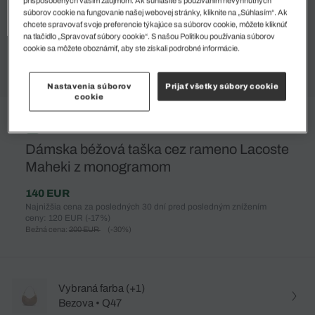
súborov cookie na fungovanie našej webovej stránky, kliknite na „Súhlasím“. Ak
chcete spravovať svoje preferencie týkajúce sa súborov cookie, môžete kliknúť
na tlačidlo „Spravovať súbory cookie“. S našou Politikou používania súborov
cookie sa môžete oboznámiť, aby ste získali podrobné informácie.
Nastavenia súborov
Prijať všetky súbory cookie
cookie
%
Dámska béžová taška cez rameno Lacoste
Maheki z monogramom
140 EUR
Najnižšia cena za posledných 30 dní pred posledným znížením
ceny: 120 EUR
(-17%)
Bežná cena:
200 EUR
(-30%)
Vybraná farba (+1)
Bezova • Q47