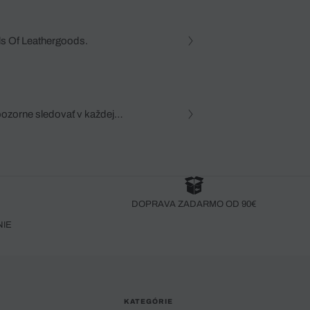
ls Of Leathergoods.
pozorne sledovať v každej
zca, dôkladná znalosť
robený bez pozorného oka
DOPRAVA ZADARMO OD 90€
NIE
KATEGÓRIE