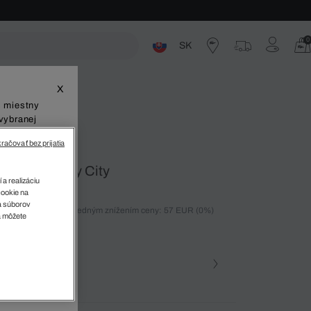
0
SK
ste
X
š miestny
vybranej
račovať bez prijatia
na zips Daily City
 a realizáciu
cookie na
sa súborov
ných 30 dní pred posledným znížením ceny: 57 EUR
(0%)
v
a môžete
)
farba
na • 000