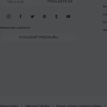
PRIHLÁSTE SA
Sk
Ľu
Oc
PREDAJNE LACOSTE
Ve
VYHĽADAŤ PREDAJŇU
Mapa stránky
|
Veľkostná Tabuľka
|
Zásady ochrany osobných údajov
|