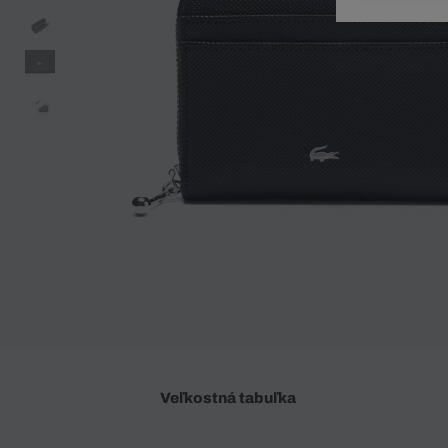
Doplnky
Spodná bielizeň
Plavky
Sukne
Plavky
Special Offer
Spodná Bielizeň
Šortky
Special Offer
Športové oblečenie
Nohavice
Special Offer
Plavky
Special Offer
Veľkostná tabuľka