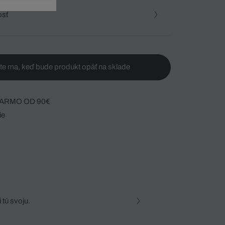
osť
te ma, keď bude produkt opäť na sklade
ARMO OD 90€
ie
 tú svoju.