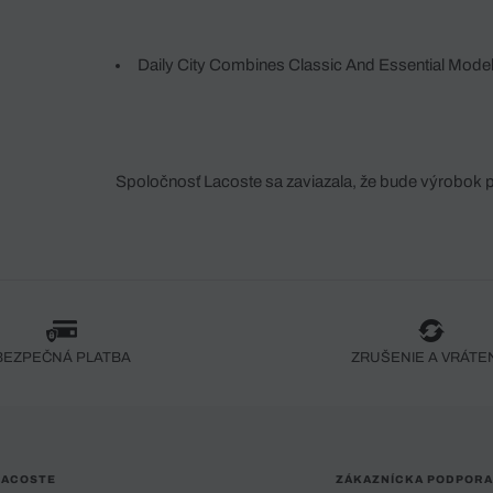
Daily City Combines Classic And Essential Mode
Spoločnosť Lacoste sa zaviazala, že bude výrobok 
fáze jeho výroby. Transparentnosť hodnotového reťa
dodávateľov a ekosystému... Žiadny steh nie je vy
spoločnosti Crocodile.
BEZPEČNÁ PLATBA
ZRUŠENIE A VRÁTE
LACOSTE
ZÁKAZNÍCKA PODPORA